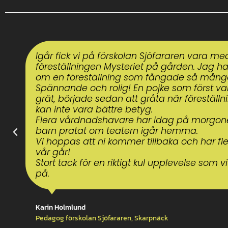
Det här var bästa dagen i mitt liv!
Barn på Förskolan Mineralen, Älvsjö.
gm pedagog Malin Sealy