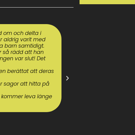
Fantastisk föreställ
nöjda och kan konsta
Ni är guld värda!
Myrna Wahlström
Pedagog förskolan Ålö, Far