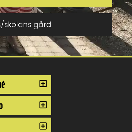
s/skolans gård
né
o