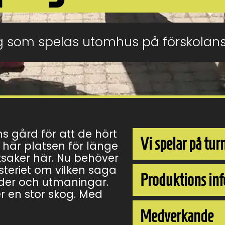
g som spelas utomhus på förskolan
s gård för att de hört
Vi spelar på tur
 här platsen för länge
ksaker här. Nu behöver
steriet om vilken saga
Produktions inf
nder och utmaningar.
ler en stor skog. Med
Medverkande