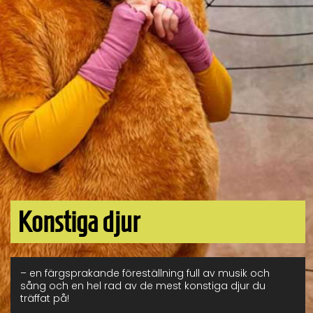
Konstiga djur
– en färgsprakande föreställning full av musik och
sång och en hel rad av de mest konstiga djur du
träffat på!