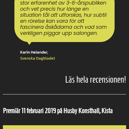
stor erfarenhet av 3-6-årspubliken
och vet precis hur länge en
situation tål att utforskas, hur subtil
en rörelse kan vara för att
fascinera åskådarna och vad som
verkligen piggar upp salongen.
Karin Helander,
Svenska Dagbladet
Läs hela recensionen!
Premiär 11 februari 2019 på Husby Konsthall, Kista