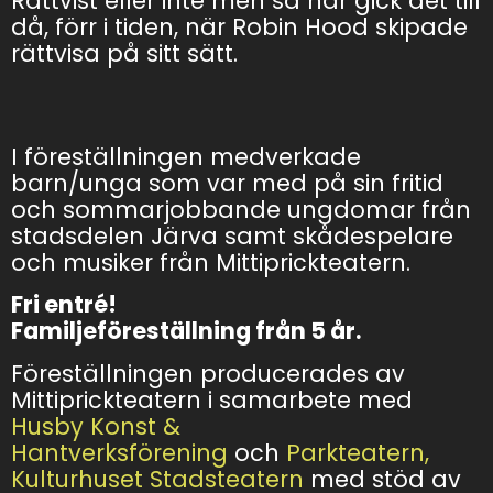
Rättvist eller inte men så här gick det till
då, förr i tiden, när Robin Hood skipade
rättvisa på sitt sätt.
I föreställningen medverkade
barn/unga som var med på sin fritid
och sommarjobbande ungdomar från
stadsdelen Järva samt skådespelare
och musiker från Mittiprickteatern.
Fri entré!
Familjeföreställning från 5 år.
Föreställningen producerades av
Mittiprickteatern i samarbete med
Husby Konst &
Hantverksförening
och
Parkteatern,
Kulturhuset Stadsteatern
med stöd av