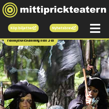
Köp biljetter
Nyhetsbrev
Familjeföreställning från 5 år