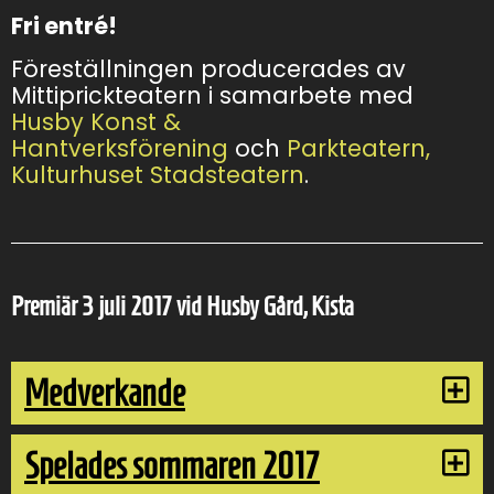
Fri entré!
Föreställningen producerades av
Mittiprickteatern i samarbete med
Husby Konst &
Hantverksförening
och
Parkteatern,
Kulturhuset Stadsteatern
.
Premiär 3
juli 2017 vid Husby Gård, Kista
Medverkande
Spelades sommaren 2017