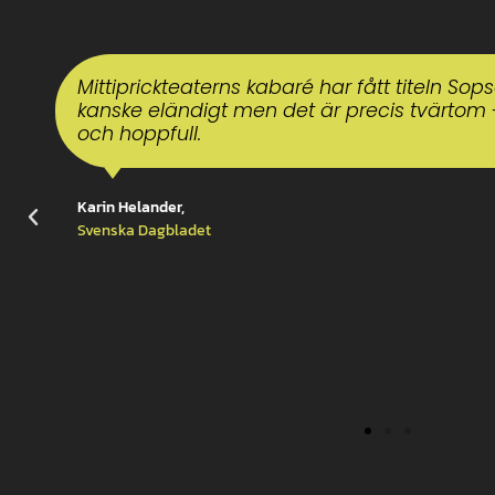
Hjärtevärmande och tankeväckande förestä
Catarina Nitz,
Katrineholms Kuriren