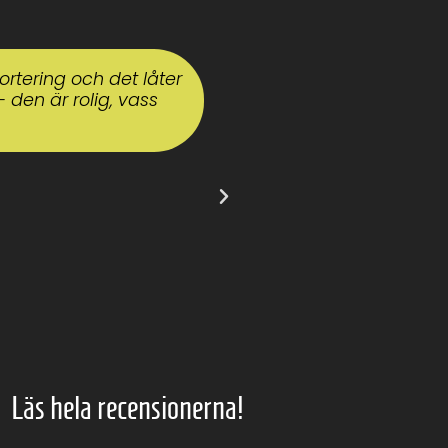
llning
Samtliga Vasa reals
Mittiprickteaterns 
kabaret om tonåren
befriande fri från d
som bestående av e
rasande tempo upp 
en stor portion hum
som t.ex. mobbning
glada steg.
Ylva Nord,
lärare Vasa Real
Läs hela recensionerna!