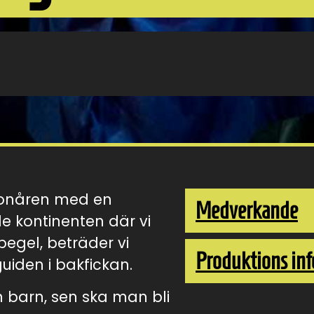
 tonåren med en
Medverkande
 kontinenten där vi
spegel, beträder vi
Produktions inf
den i bakfickan.
n barn, sen ska man bli