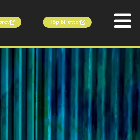
brev
Köp biljetter