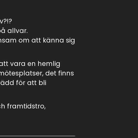
lv?!?
på allvar.
ensam om att känna sig
 att vara en hemlig
ötesplatser, det finns
ädd för att bli
ch framtidstro,