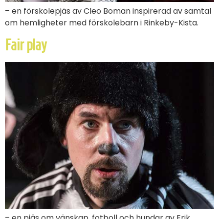
– en förskolepjäs av Cleo Boman inspirerad av samtal
om hemligheter med förskolebarn i Rinkeby-Kista.
Fair play
– en pjäs om vänskap, fotboll och hundar av Erik